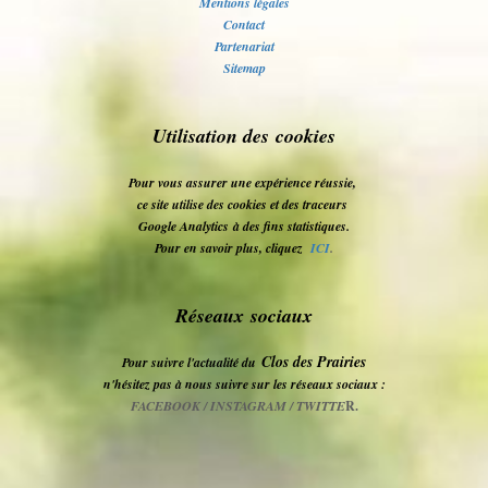
Mentions légales
Contact
Partenariat
Sitemap
Utilisation des cookies
Pour vous assurer une expérience réussie,
ce site utilise des cookies et des traceurs
Google Analytics
à des fins statistiques.
Pour en savoir plus, cliquez
ICI
.
Réseaux sociaux
Clos des Prairies
Pour suivre l'actualité du
n'hésitez pas à nous suivre sur les réseaux sociaux :
FACEBOOK / INSTAGRAM / TWITTE
R.