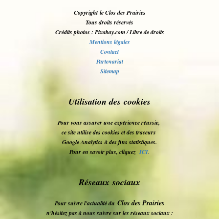
Copyright le Clos des Prairies
Tous droits réservés
Crédits photos : Pixabay.com / Libre de droits
Mentions légales
Contact
Partenariat
Sitemap
Utilisation des cookies
Pour vous assurer une expérience réussie,
ce site utilise des cookies et des traceurs
Google Analytics
à des fins statistiques.
Pour en savoir plus, cliquez
ICI
.
Réseaux sociaux
Clos des Prairies
Pour suivre l'actualité du
n'hésitez pas à nous suivre sur les réseaux sociaux :