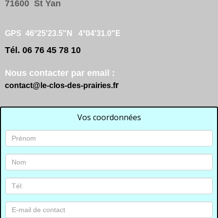
71600 St Yan
GPS 46°25'23.5"N 4°04'31.0"E
Tél. 06 76 45 78 10
Nous contacter par email :
r
contact@le-clos-des-prairies.f
Vos coordonnées