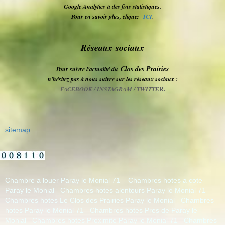
Google Analytics
à des fins statistiques.
Pour en savoir plus, cliquez
ICI
.
Réseaux sociaux
Clos des Prairies
Pour suivre l'actualité du
n'hésitez pas à nous suivre sur les réseaux sociaux :
FACEBOOK / INSTAGRAM / TWITTE
R.
sitemap
Chambre a louer Paray le Monial 71
Chambres hotes a cote
Paray le Monial
Chambres hotes alentours Paray le Monial 71
Chambres hotes Le Clos des Prairies Paray le Monial
Chambres
hotes Paray le Monial 71
Chambres hotes Pres de Paray le
Monial
Chambres hotes Proximite Paray le Monial 71
Chambres