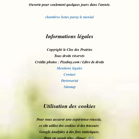
Ouverte pour seulement quelques jours dans l'année.
chambres hotes paray le monial
Informations légales
Copyright le Clos des Prairies
Tous droits réservés
Crédits photos : Pixabay.com / Libre de droits
Mentions légales
Contact
Partenariat
Sitemap
Utilisation des cookies
Pour vous assurer une expérience réussie,
ce site utilise des cookies et des traceurs
Google Analytics
à des fins statistiques.
Pour en savoir plus, cliquez
ICI
.