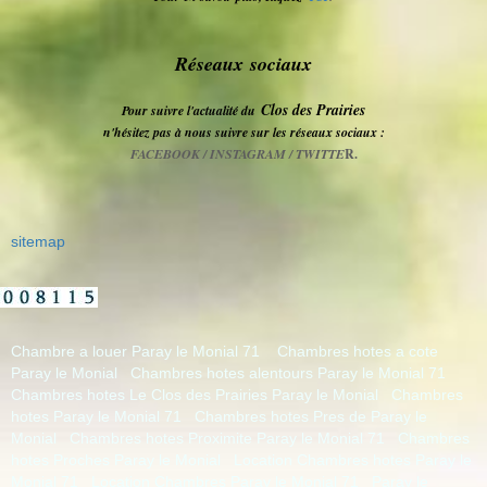
Réseaux sociaux
Clos des Prairies
Pour suivre l'actualité du
n'hésitez pas à nous suivre sur les réseaux sociaux :
FACEBOOK / INSTAGRAM / TWITTE
R.
sitemap
Chambre a louer Paray le Monial 71
Chambres hotes a cote
Paray le Monial
Chambres hotes alentours Paray le Monial 71
Chambres hotes Le Clos des Prairies Paray le Monial
Chambres
hotes Paray le Monial 71
Chambres hotes Pres de Paray le
Monial
Chambres hotes Proximite Paray le Monial 71
Chambres
hotes Proches Paray le Monial
Location Chambres hotes Paray le
Monial 71
Location Chambres Paray le Monial 71
Paray le