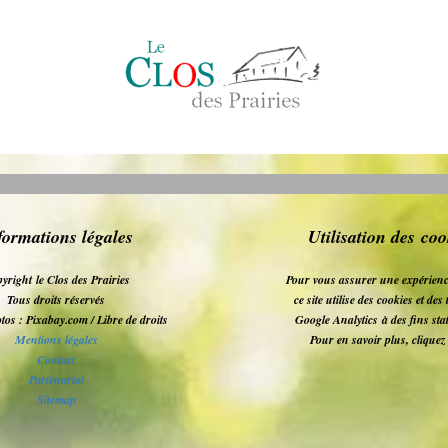
formations légales
Utilisation des coo
yright le Clos des Prairies
Pour vous assurer une expérienc
Tous droits réservés
ce site utilise des cookies et de
tos : Pixabay.com / Libre de droits
Google Analytics
à des fins sta
Mentions légales
Pour en savoir plus, clique
Contact
Partenariat
Sitemap