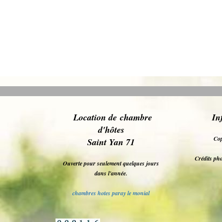
L
ocation de chambre
In
d'hôt
es
Cop
Saint Yan 71
Crédits pho
Ouverte pour seulement quelques jours
dans l'année.
chambres hotes paray le monial