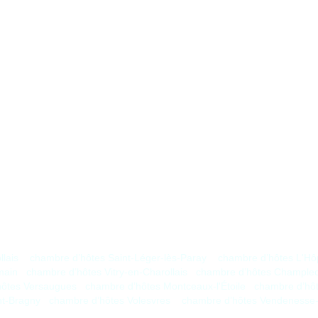
lais
chambre d’hôtes Saint-Léger-lès-Paray
chambre d’hôtes L'Hôp
main
chambre d’hôtes Vitry-en-Charollais
chambre d’hôtes Chample
hôtes Versaugues
chambre d’hôtes Montceaux-l'Étoile
chambre d’hô
nt-Bragny
chambre d’hôtes Volesvres
chambre d’hôtes Vendenesse-