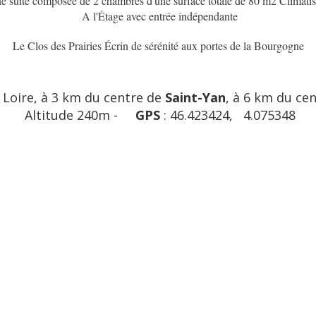
e suite composée de 2 chambres d'une surface totale de 80 m2 Climati
A l'Étage avec entrée indépendante
Le Clos des Prairies Écrin de sérénité aux portes de la Bourgogne
 Loire, à 3 km du centre de
Saint-Yan
, à 6 km du ce
Altitude 240m -
GPS
: 46.423424, 4.075348