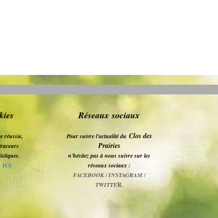
kies
Réseaux sociaux
Clos des
e réussie,
Pour suivre l'actualité du
Prairies
s traceurs
tistiques.
n'hésitez pas à nous suivre sur les
z
ICI
.
réseaux sociaux :
FACEBOOK / INSTAGRAM /
TWITTE
R.