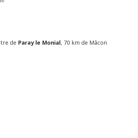
sée
ntre de
Paray le Monial
, 70 km de Mâcon