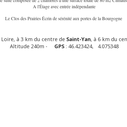
e suite composée de 2 chambres d'une surface totale de 80 m2 Climati
A l'Étage avec entrée indépendante
Le Clos des Prairies Écrin de sérénité aux portes de la Bourgogne
 Loire, à 3 km du centre de
Saint-Yan
, à 6 km du ce
Altitude 240m -
GPS
: 46.423424, 4.075348