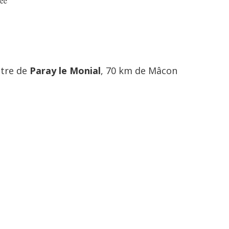
sée
ntre de
Paray le Monial
, 70 km de Mâcon