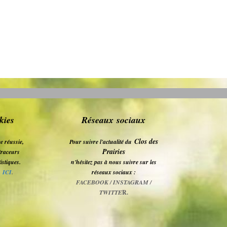
kies
Réseaux sociaux
Clos des
e réussie,
Pour suivre l'actualité du
Prairies
s traceurs
tistiques.
n'hésitez pas à nous suivre sur les
z
ICI
.
réseaux sociaux :
FACEBOOK / INSTAGRAM /
TWITTE
R.