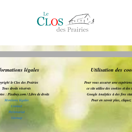
formations légales
Utilisation des coo
yright le Clos des Prairies
Pour vous assurer une expérienc
Tous droits réservés
ce site utilise des cookies et de
tos : Pixabay.com / Libre de droits
Google Analytics
à des fins sta
Mentions légales
Pour en savoir plus, clique
Contact
Partenariat
Sitemap