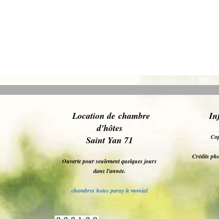
L
ocation de chambre
In
d'hôt
es
Cop
Saint Yan 71
Crédits pho
Ouverte pour seulement quelques jours
dans l'année.
chambres hotes paray le monial