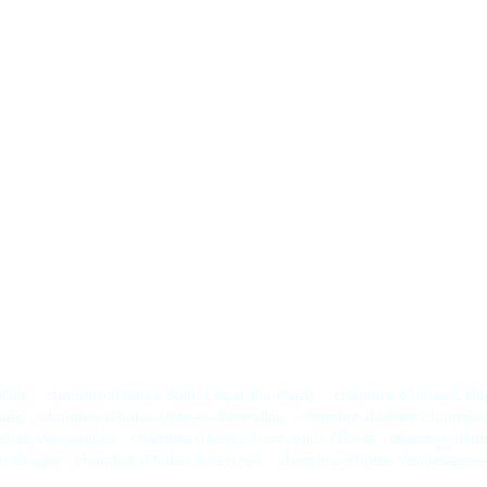
lais
chambre d’hôtes Saint-Léger-lès-Paray
chambre d’hôtes L'Hôp
main
chambre d’hôtes Vitry-en-Charollais
chambre d’hôtes Chample
hôtes Versaugues
chambre d’hôtes Montceaux-l'Étoile
chambre d’hô
nt-Bragny
chambre d’hôtes Volesvres
chambre d’hôtes Vendenesse-