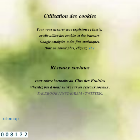
Utilisation des cookies
Pour vous assurer une expérience réussie,
ce site utilise des cookies et des traceurs
Google Analytics
à des fins statistiques.
Pour en savoir plus, cliquez
ICI
.
Réseaux sociaux
Clos des Prairies
Pour suivre l'actualité du
n'hésitez pas à nous suivre sur les réseaux sociaux :
FACEBOOK / INSTAGRAM / TWITTE
R.
sitemap