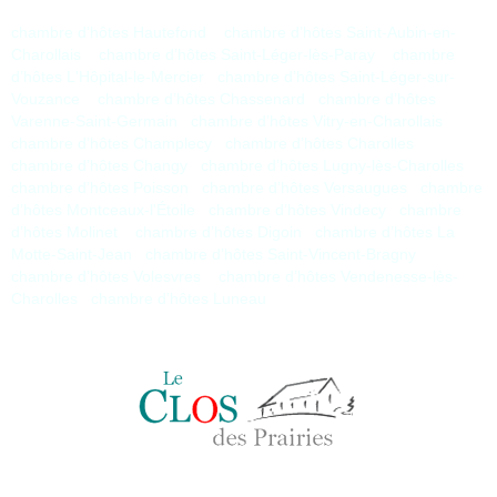
chambre d’hôtes Hautefond
chambre d’hôtes Saint-Aubin-en-
Charollais
chambre d’hôtes Saint-Léger-lès-Paray
chambre
d’hôtes L'Hôpital-le-Mercier
chambre d’hôtes Saint-Léger-sur-
Vouzance
chambre d’hôtes Chassenard
chambre d’hôtes
Varenne-Saint-Germain
chambre d’hôtes Vitry-en-Charollais
chambre d’hôtes Champlecy
chambre d’hôtes Charolles
chambre d’hôtes Changy
chambre d’hôtes Lugny-lès-Charolles
chambre d’hôtes Poisson
chambre d’hôtes Versaugues
chambre
d’hôtes Montceaux-l'Étoile
chambre d’hôtes Vindecy
chambre
d’hôtes Molinet
chambre d’hôtes Digoin
chambre d’hôtes La
Motte-Saint-Jean
chambre d’hôtes Saint-Vincent-Bragny
chambre d’hôtes Volesvres
chambre d’hôtes Vendenesse-lès-
Charolles
chambre d’hôtes Luneau